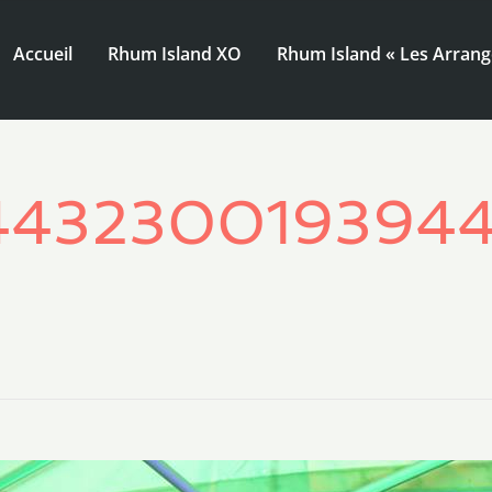
Accueil
Rhum Island XO
Rhum Island « Les Arrang
4432300193944