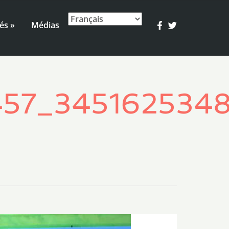
és »
Médias
57_3451625348