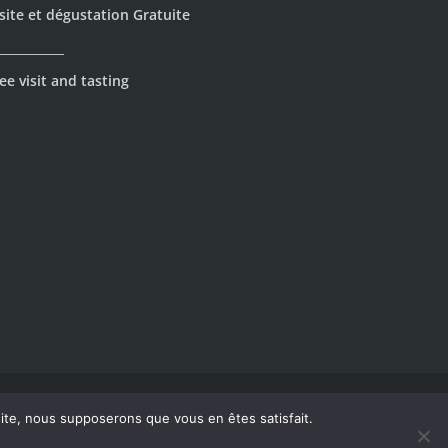
site et dégustation Gratuite
___________
ee visit and tasting
ABUS D'ALCOOL EST DANGEREUX POUR LA SANTÉ. À
 site, nous supposerons que vous en êtes satisfait.