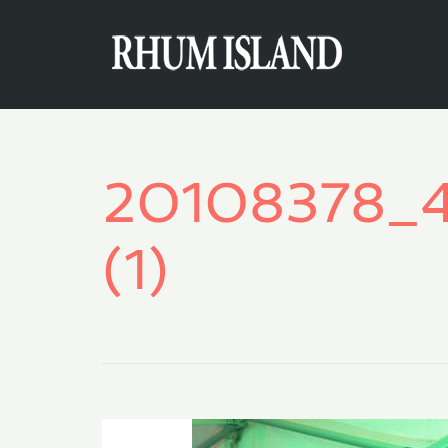
20108378_
(1)