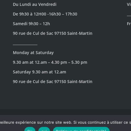
Du Lundi au Vendredi
Vi
De 9h30 à 12H00 -16h30 – 17h30
__
Samedi 9h30 – 12h
Fr
90 rue de Cul de Sac 97150 Saint-Martin
______________
Monday at Saturday
9.30 am at 12.am – 4.30 pm – 5.30 pm
Saturday 9.30 am at 12.am
90 rue de Cul de Sac 97150 Saint-Martin
de Cul de Sac 97150 SAINT-MARTIN.
-
Tous droits réservés. - L'
eilleure expérience sur notre site web. Si vous continuez à utiliser ce
CONSOMMER AVEC MODÉRATION.