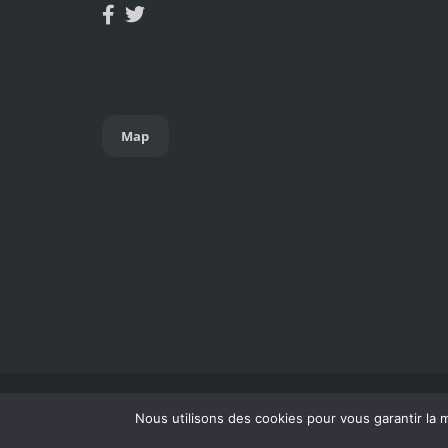
Map
Copyright © 2024. ISLAND COMPAGNIE 90 rue 
Nous utilisons des cookies pour vous garantir la m