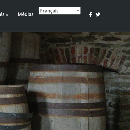
és »
Médias