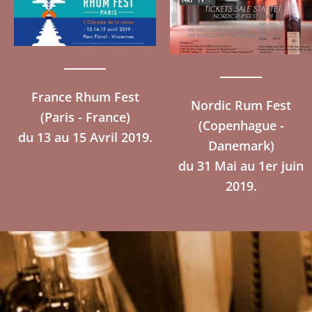
France Rhum Fest
Nordic Rum Fest
(Paris - France)
(Copenhague -
Danemark)
du 31 Mai au 1er juin