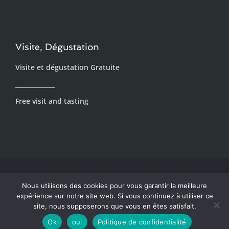
Visite, Dégustation
Visite et dégustation Gratuite
_____________
Free visit and tasting
Copyright © 2024. ISLAND COMPAGNIE 90 rue de Cul de
Nous utilisons des cookies pour vous garantir la meilleure
Sac 97150 SAINT-MARTIN.
-
Tous droits réservés. -
expérience sur notre site web. Si vous continuez à utiliser ce
L'ABUS D'ALCOOL EST DANGEREUX POUR LA SANTÉ. À
site, nous supposerons que vous en êtes satisfait.
CONSOMMER AVEC MODÉRATION.
Ok
oui
Politique de confidentialité